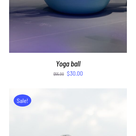
Yoga ball
$
30.00
$
55.00
Sale!