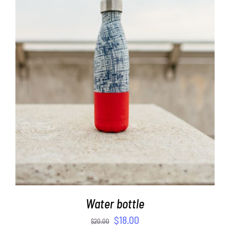
ADD TO CART
/
DETAILS
Water bottle
$
18.00
$
20.00