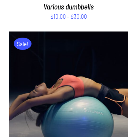
Various dumbbells
$
10.00
–
$
30.00
Sale!
ADD TO CART
/
DETAILS