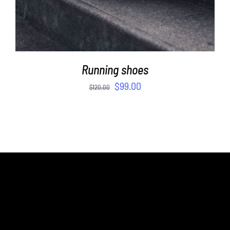
Running shoes
$
99.00
$
120.00