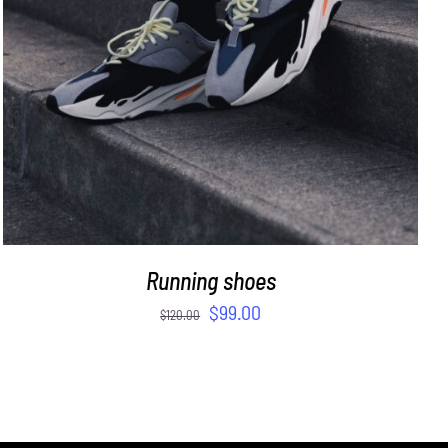
Running shoes
$
99.00
$
120.00