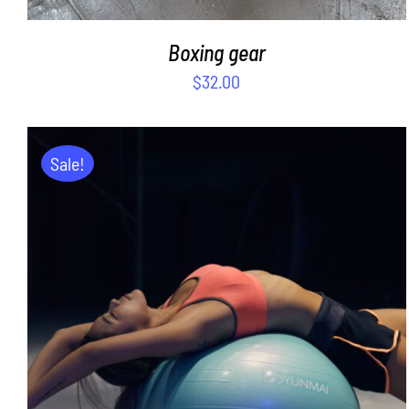
Boxing gear
$
32.00
Sale!
ADD TO CART
/
DETAILS