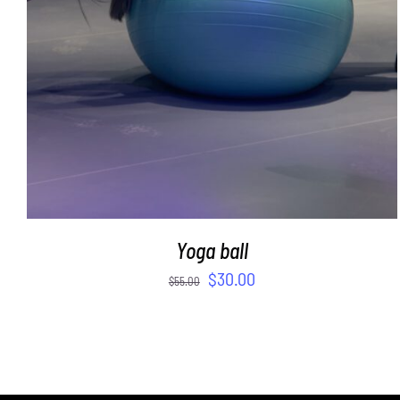
Yoga ball
$
30.00
$
55.00