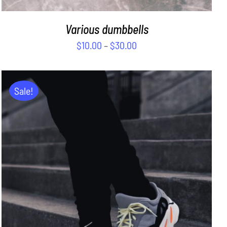
Various dumbbells
$
10.00
–
$
30.00
Sale!
ADD TO CART
/
DETAILS