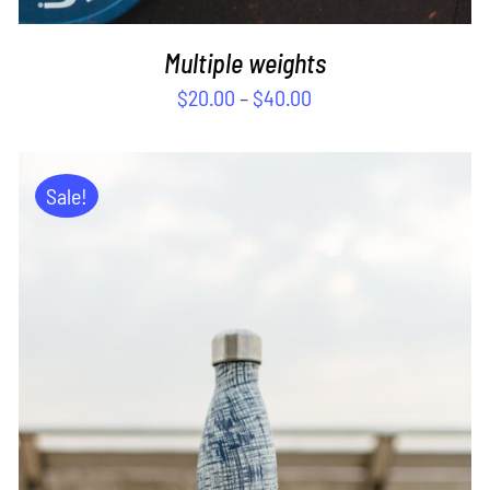
Multiple weights
$
20.00
–
$
40.00
Sale!
ADD TO CART
/
DETAILS