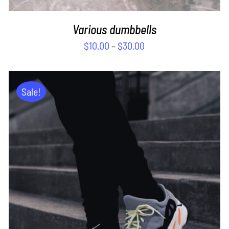
Various dumbbells
$
10.00
–
$
30.00
Sale!
ADD TO CART
/
DETAILS