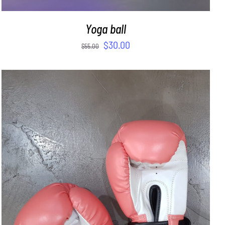
Yoga ball
$
30.00
$
55.00
SELECT OPTIONS
/
DETAILS