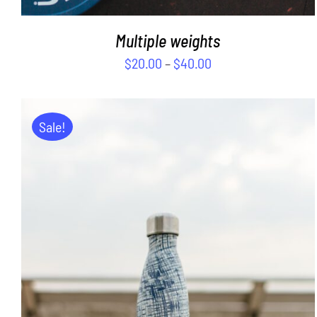
Multiple weights
$
20.00
–
$
40.00
Sale!
ADD TO CART
/
DETAILS