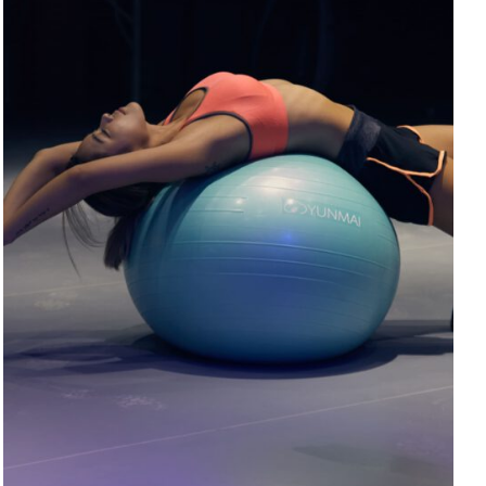
ADD TO CART
/
DETAILS