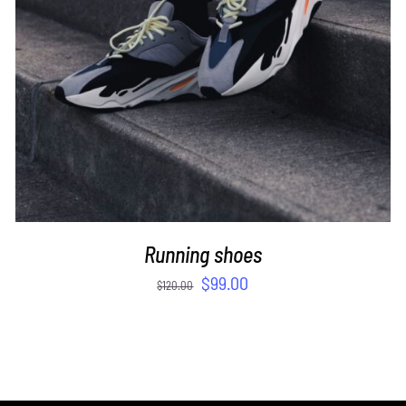
Running shoes
$
99.00
$
120.00