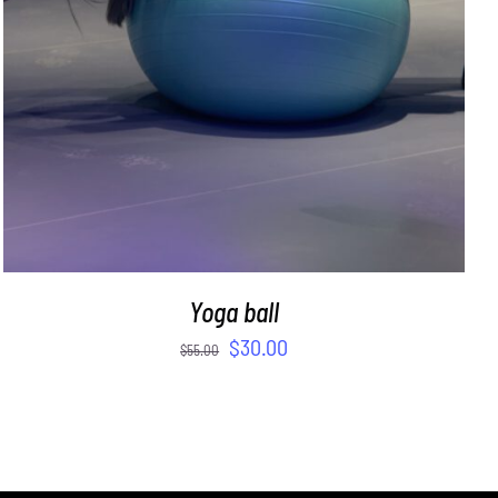
Yoga ball
$
30.00
$
55.00