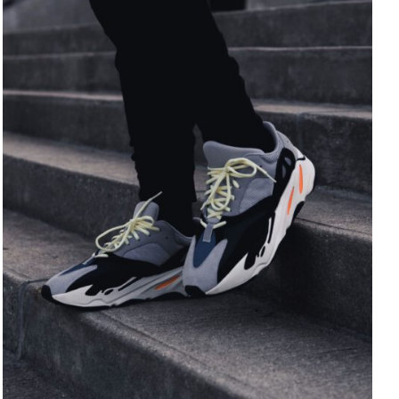
ADD TO CART
/
DETAILS