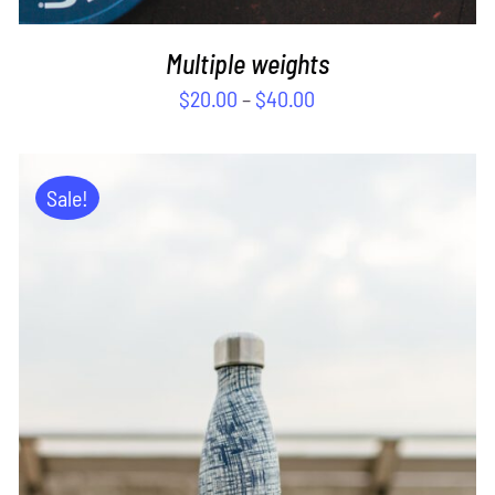
Multiple weights
$
20.00
–
$
40.00
Sale!
ADD TO CART
/
DETAILS