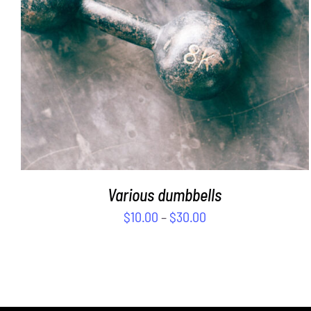
Various dumbbells
$
10.00
–
$
30.00