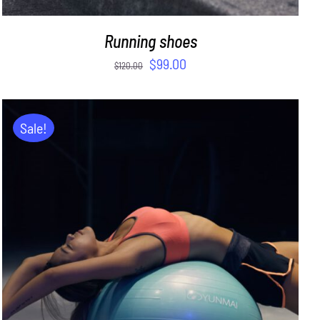
Running shoes
$
99.00
$
120.00
Sale!
ADD TO CART
/
DETAILS