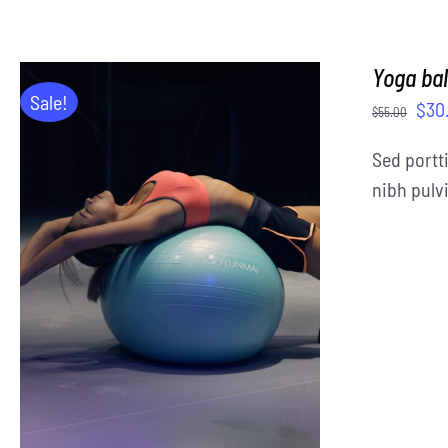
Yoga bal
Sale!
$
30
$
55.00
Sed portti
nibh pulvi
ADD TO CART
/
DETAILS