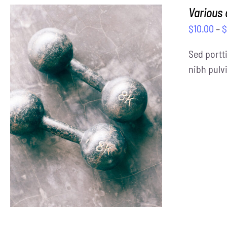
Various
$
10.00
–
Sed portti
nibh pulvi
SELECT OPTIONS
/
DETAILS