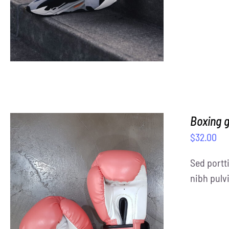
Boxing 
$
32.00
Sed portti
nibh pulvi
SELECT OPTIONS
/
DETAILS