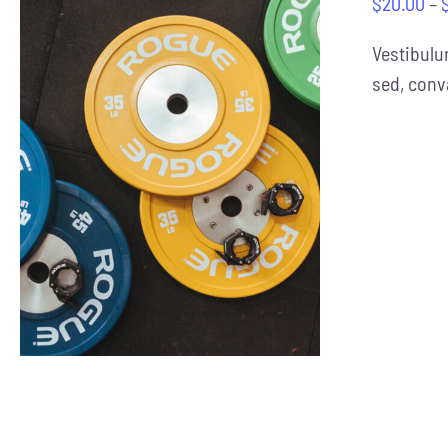
$
20.00
–
Vestibulu
sed, conva
SELECT OPTIONS
/
DETAILS