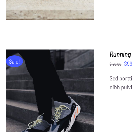
Running
Sale!
$
99
$
120.00
Sed portti
nibh pulvi
ADD TO CART
/
DETAILS