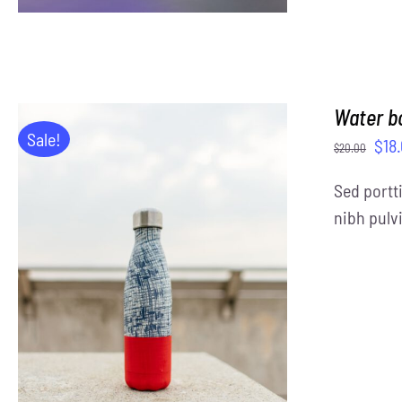
Water b
Sale!
$
18
$
20.00
Sed portti
nibh pulvi
ADD TO CART
/
DETAILS