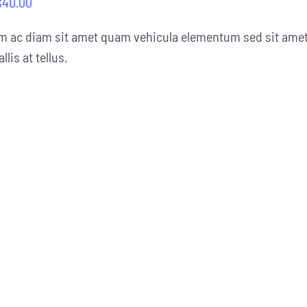
$
40.00
m ac diam sit amet quam vehicula elementum sed sit amet 
llis at tellus.