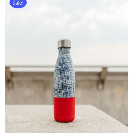
Sale!
ADD TO CART
/
DETAILS