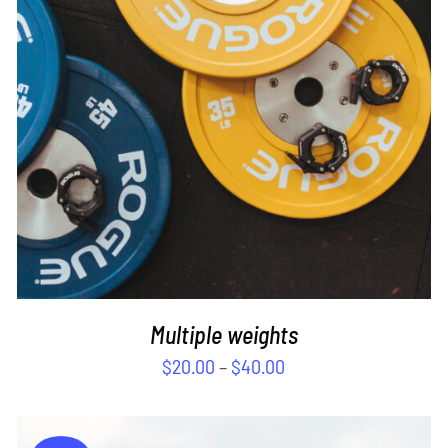
SELECT OPTIONS
/
DETAILS
Multiple weights
$
20.00
–
$
40.00