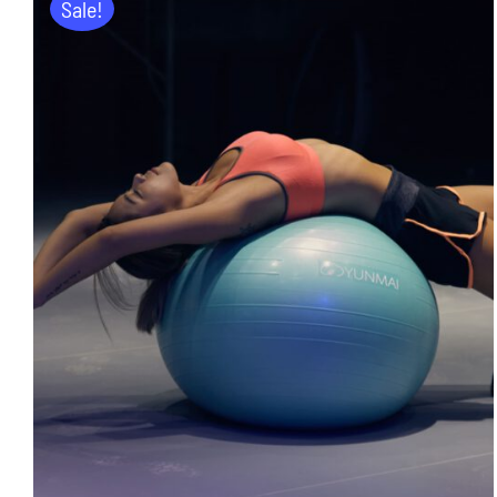
Sale!
ADD TO CART
/
DETAILS