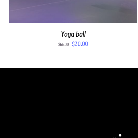
Yoga ball
$
30.00
$
55.00