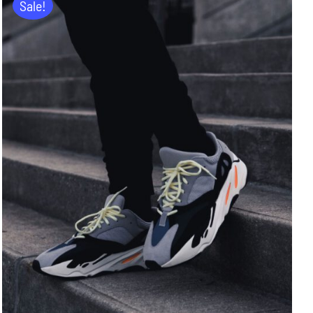
Sale!
ADD TO CART
/
DETAILS