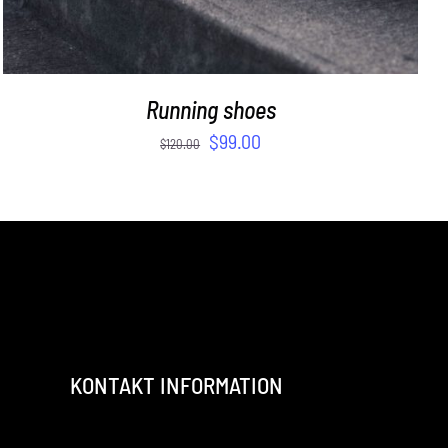
Running shoes
$
99.00
$
120.00
KONTAKT INFORMATION