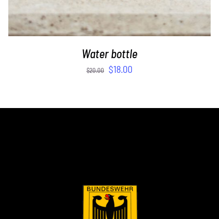
Water bottle
$
18.00
$
20.00