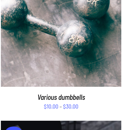
SELECT OPTIONS
/
DETAILS
Various dumbbells
$
10.00
–
$
30.00