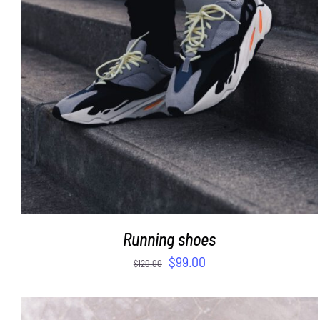
ADD TO CART
/
DETAILS
Running shoes
$
99.00
$
120.00