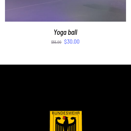
Yoga ball
$
30.00
$
55.00