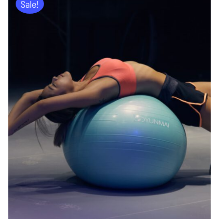
Sale!
ADD TO CART
/
DETAILS