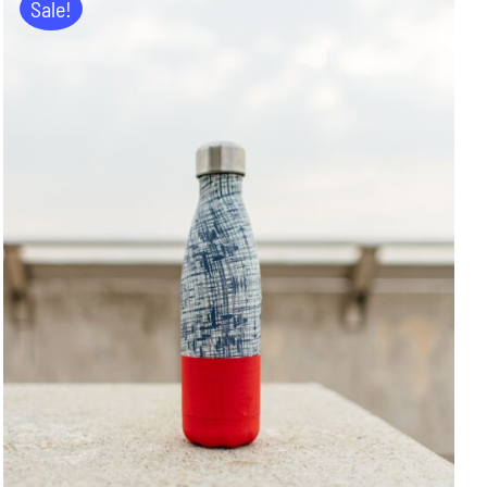
Sale!
ADD TO CART
/
DETAILS