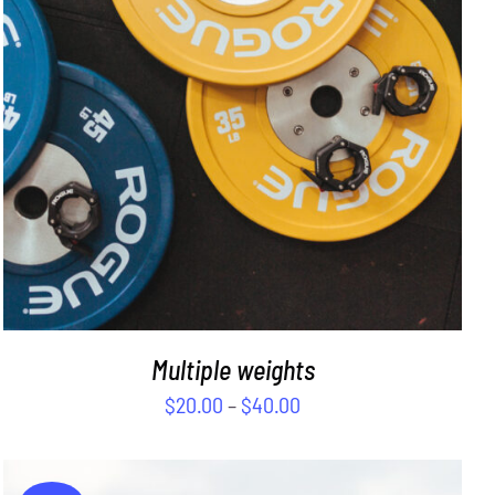
SELECT OPTIONS
/
DETAILS
Multiple weights
$
20.00
–
$
40.00