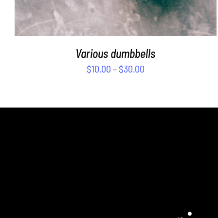
Various dumbbells
$
10.00
–
$
30.00