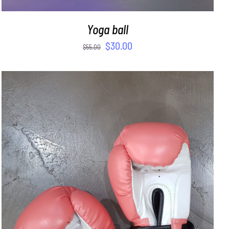
Yoga ball
$
30.00
$
55.00
SELECT OPTIONS
/
DETAILS