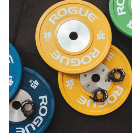
SELECT OPTIONS
/
DETAILS