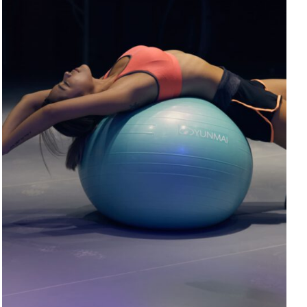
ADD TO CART
/
DETAILS