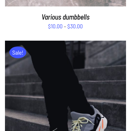
Various dumbbells
$
10.00
–
$
30.00
Sale!
ADD TO CART
/
DETAILS