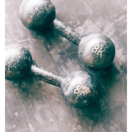
SELECT OPTIONS
/
DETAILS