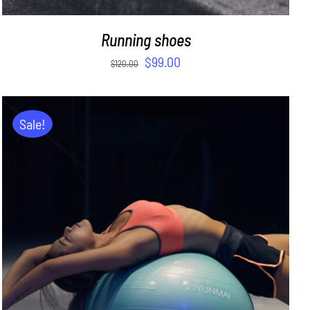
Running shoes
$
99.00
$
120.00
Sale!
ADD TO CART
/
DETAILS