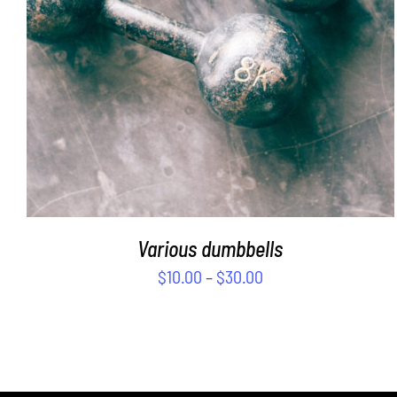
Various dumbbells
$
10.00
–
$
30.00