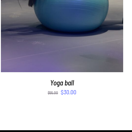
Yoga ball
$
30.00
$
55.00