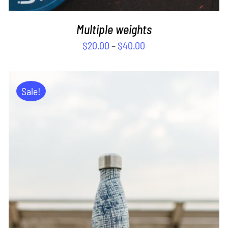
Multiple weights
$
20.00
–
$
40.00
Sale!
ADD TO CART
/
DETAILS