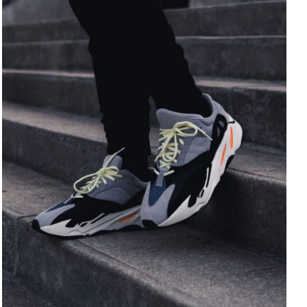
ADD TO CART
/
DETAILS