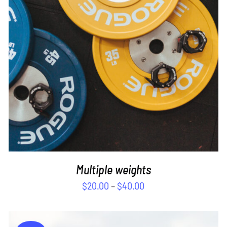
SELECT OPTIONS
/
DETAILS
Multiple weights
$
20.00
–
$
40.00