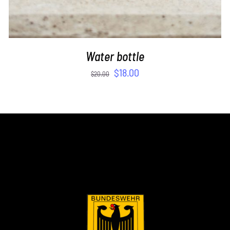
Water bottle
$
18.00
$
20.00