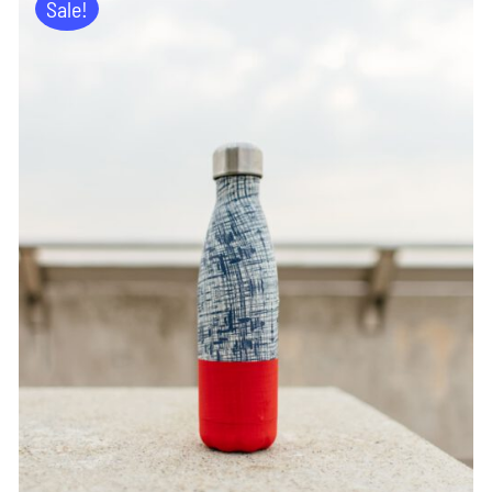
Sale!
ADD TO CART
/
DETAILS