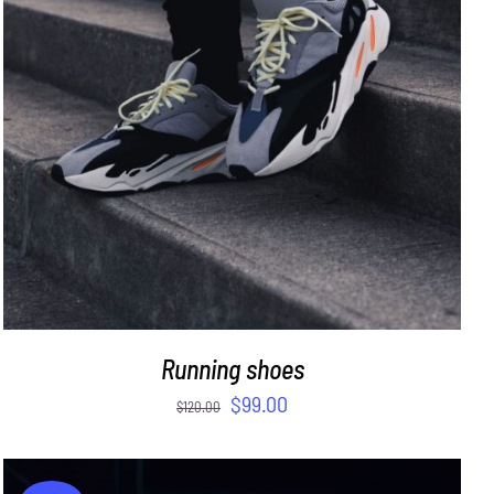
ADD TO CART
/
DETAILS
Running shoes
$
99.00
$
120.00