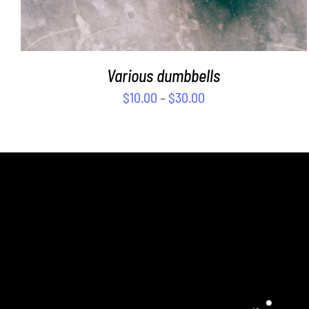
Various dumbbells
$
10.00
–
$
30.00