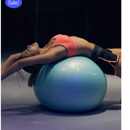
Sale!
ADD TO CART
/
DETAILS