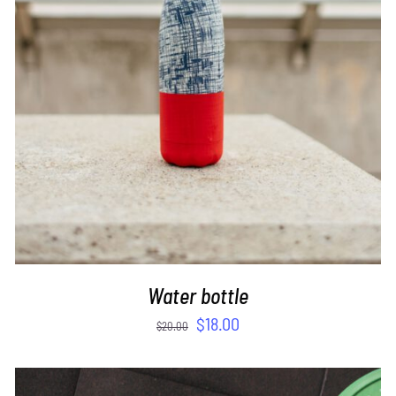
ADD TO CART
/
DETAILS
Water bottle
$
18.00
$
20.00