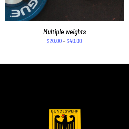
Multiple weights
$
20.00
–
$
40.00