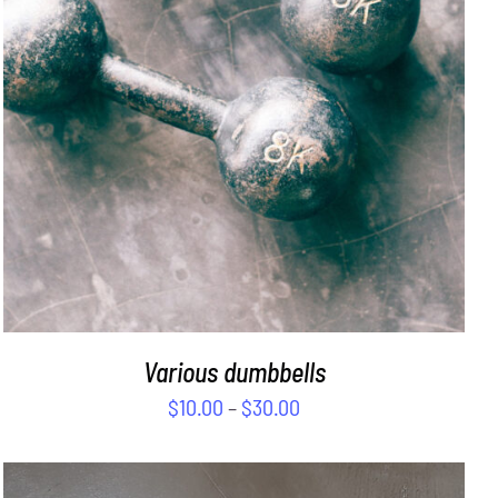
SELECT OPTIONS
/
DETAILS
Various dumbbells
$
10.00
–
$
30.00