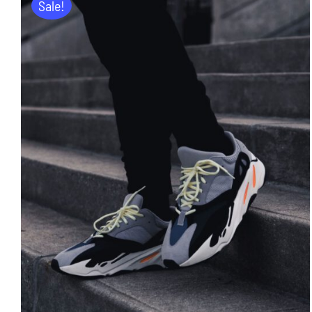
Sale!
ADD TO CART
/
DETAILS