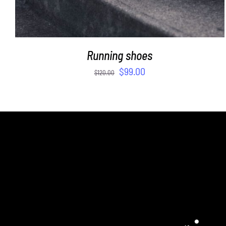
Running shoes
$
99.00
$
120.00