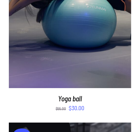
ADD TO CART
/
DETAILS
Yoga ball
$
30.00
$
55.00