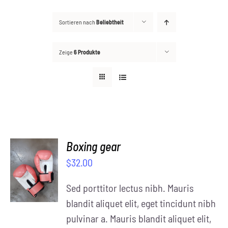
Sortieren nach
Beliebtheit
Kontakt
Suche
Zeige
6 Produkte
nach:
Boxing gear
SELECT
$
32.00
OPTIONS
/
Sed porttitor lectus nibh. Mauris
DETAILS
blandit aliquet elit, eget tincidunt nibh
pulvinar a. Mauris blandit aliquet elit,