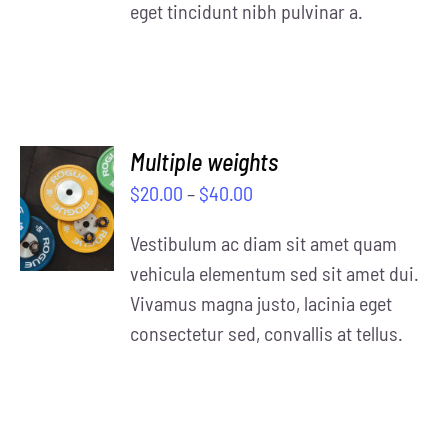
eget tincidunt nibh pulvinar a.
Multiple weights
SELECT
$
20.00
–
$
40.00
OPTIONS
/
Vestibulum ac diam sit amet quam
DETAILS
vehicula elementum sed sit amet dui.
Vivamus magna justo, lacinia eget
consectetur sed, convallis at tellus.