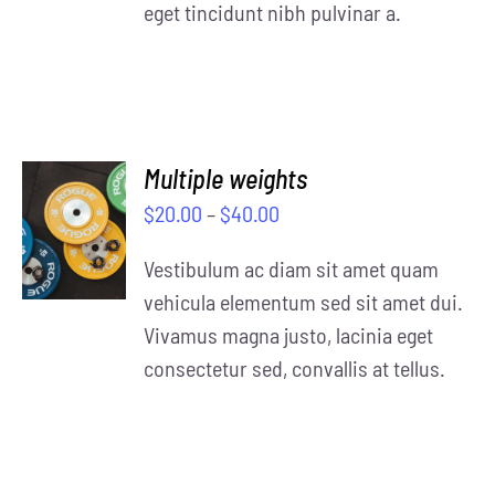
eget tincidunt nibh pulvinar a.
Multiple weights
SELECT
$
20.00
–
$
40.00
OPTIONS
/
Vestibulum ac diam sit amet quam
DETAILS
vehicula elementum sed sit amet dui.
Vivamus magna justo, lacinia eget
consectetur sed, convallis at tellus.