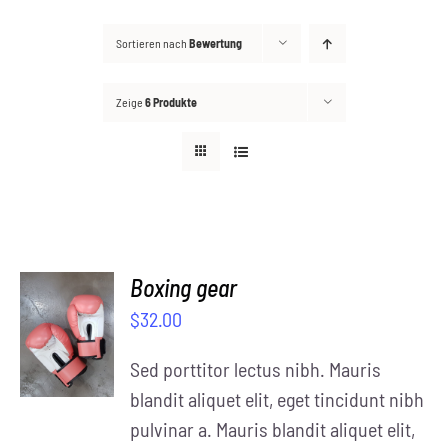
Sortieren nach
Bewertung
Kontakt
Suche
Zeige
6 Produkte
nach:
Boxing gear
SELECT
$
32.00
OPTIONS
/
Sed porttitor lectus nibh. Mauris
DETAILS
blandit aliquet elit, eget tincidunt nibh
pulvinar a. Mauris blandit aliquet elit,