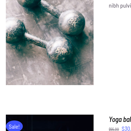
nibh pulvi
SELECT OPTIONS
/
DETAILS
Yoga bal
Sale!
$
30
$
55.00