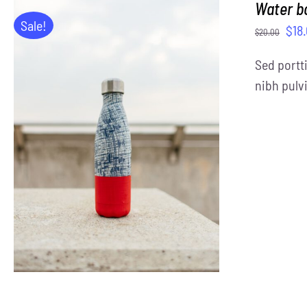
Water b
Sale!
$
18
$
20.00
Sed portti
nibh pulvi
ADD TO CART
/
DETAILS