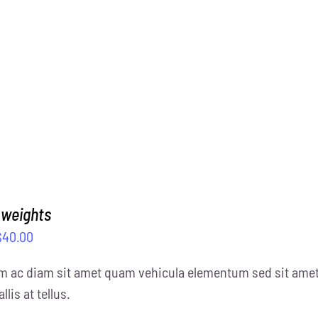
 weights
$
40.00
m ac diam sit amet quam vehicula elementum sed sit amet 
llis at tellus.