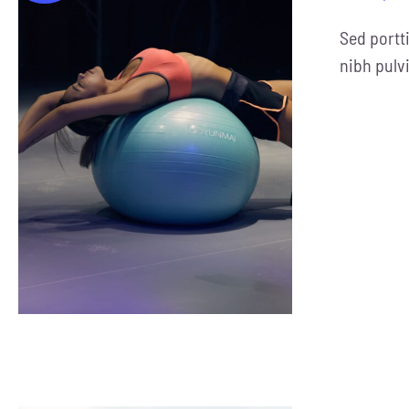
Sed portti
nibh pulvi
ADD TO CART
/
DETAILS