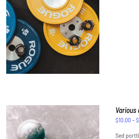
SELECT OPTIONS
/
DETAILS
Various
$
10.00
–
Sed portti