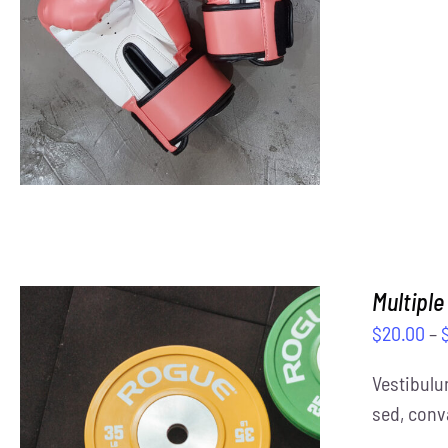
Multiple
$
20.00
–
Vestibulu
sed, conva