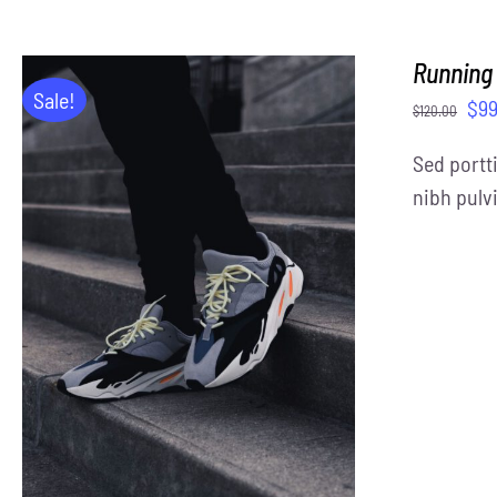
Running
Sale!
$
99
$
120.00
Sed portti
nibh pulvi
ADD TO CART
/
DETAILS