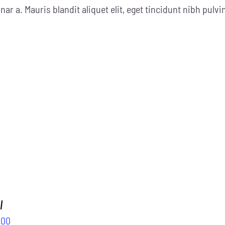
nar a. Mauris blandit aliquet elit, eget tincidunt nibh pulvi
l
.00