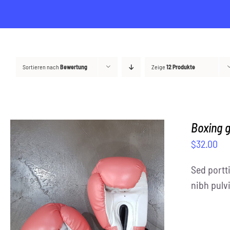
Sortieren nach
Bewertung
Zeige
12 Produkte
Boxing 
$
32.00
Sed portti
nibh pulvi
SELECT OPTIONS
/
DETAILS