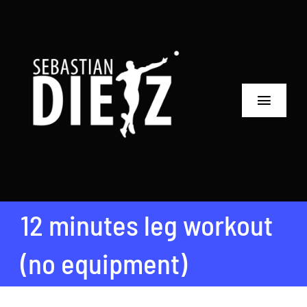
Zum
Inhalt
springen
Toggle
Navigat
Home
Über mich
12 minutes leg workout
Erfolge
(no equipment)
Soziales
Partner