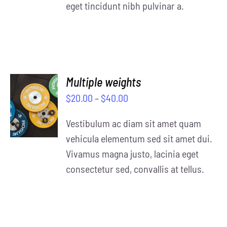
eget tincidunt nibh pulvinar a.
Multiple weights
SELECT
$
20.00
–
$
40.00
OPTIONS
/
Vestibulum ac diam sit amet quam
DETAILS
vehicula elementum sed sit amet dui.
Vivamus magna justo, lacinia eget
consectetur sed, convallis at tellus.