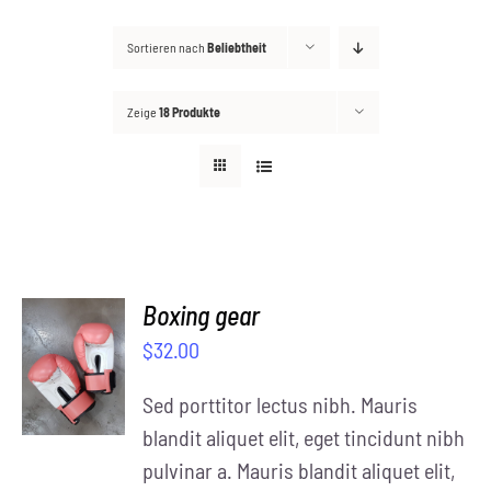
Sortieren nach
Beliebtheit
Kontakt
Suche
Zeige
18 Produkte
nach:
Boxing gear
SELECT
$
32.00
OPTIONS
/
Sed porttitor lectus nibh. Mauris
DETAILS
blandit aliquet elit, eget tincidunt nibh
pulvinar a. Mauris blandit aliquet elit,